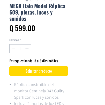
MEGA Halo Model Réplica
609, piezas, luces y
sonidos
Precio
Q 599.00
Cantidad
*
Entrega estimada: 5 a 8 días hábiles
Solicitar producto
Réplica construible del
monitor Centinela 343 Guilty
Spark con luces y sonidos
Incluye 2 modos de luz LED y