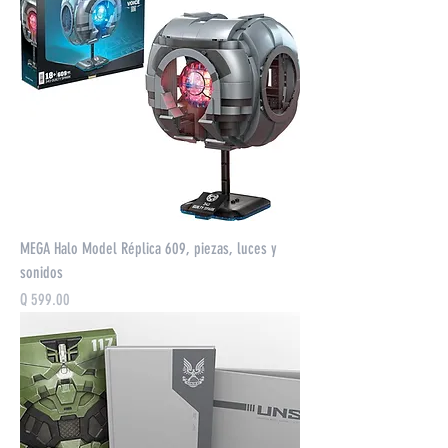
MEGA Halo Model Réplica 609, piezas, luces y
sonidos
Precio
Q 599.00