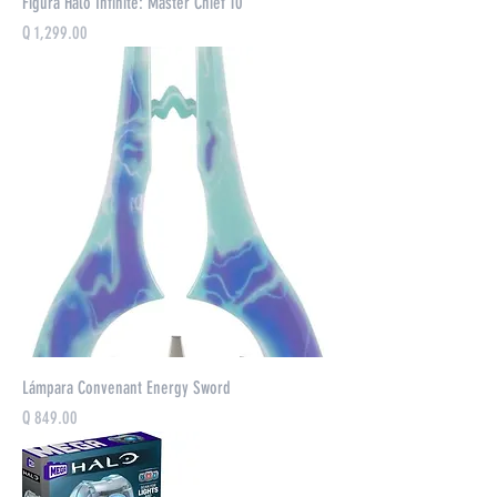
Figura Halo Infinite: Master Chief 10''
Precio
Q 1,299.00
Lámpara Convenant Energy Sword
Precio
Q 849.00