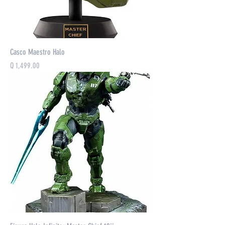
Casco Maestro Halo
Precio
Q 1,499.00