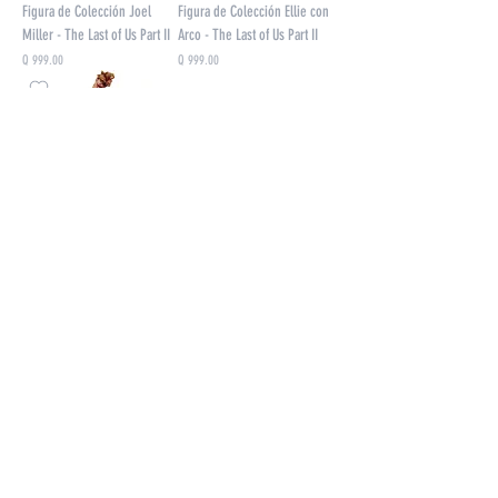
Figura de Colección Joel
Figura de Colección Ellie con
Miller - The Last of Us Part II
Arco - The Last of Us Part II
Precio
Precio
Q 999.00
Q 999.00
Figura de Colección Clicker
(Chasqueador) - The Last of
Us Part II
Precio
Q 1,199.00
Enviamos a toda Guatemala