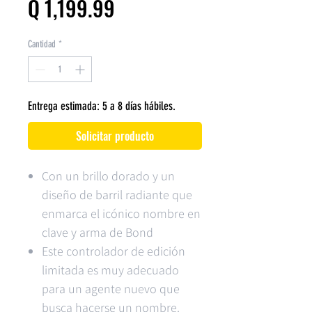
Precio
Q 1,199.99
Cantidad
*
Entrega estimada: 5 a 8 días hábiles.
Solicitar producto
Con un brillo dorado y un
diseño de barril radiante que
enmarca el icónico nombre en
clave y arma de Bond
Este controlador de edición
limitada es muy adecuado
para un agente nuevo que
busca hacerse un nombre.