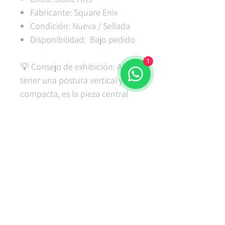
Fabricante: Square Enix
Condición: Nueva / Sellada
Disponibilidad: Bajo pedido
1
💡 Consejo de exhibición: Al
tener una postura vertical y
compacta, es la pieza central
perfecta para acompañar con
juegos físicos, cajas metálicas
(Steelbooks) o para lucir
impecable junto a otras figuras
de la misma escala sin ocupar un
espacio excesivo. ¡Una pieza
obligatoria para todo fan de
Squaresoft y Square Enix!