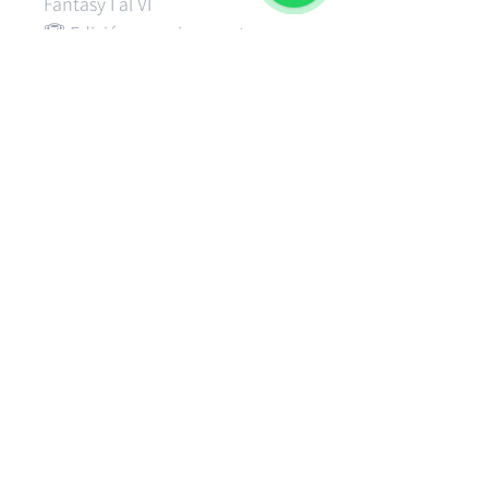
Fantasy I al VI
🏆 Edición premium en tapa
dura para coleccionistas
Una obra esencial para quienes
desean revivir la historia, el arte y
la magia que dieron origen al
universo de
Final Fantasy
.
Productos relacionados