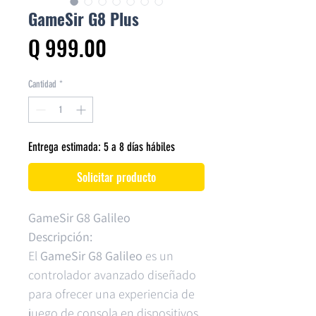
GameSir G8 Plus
Precio
Q 999.00
Cantidad
*
Entrega estimada: 5 a 8 días hábiles
Solicitar producto
GameSir G8 Galileo
Descripción:
El
GameSir G8 Galileo
es un
controlador avanzado diseñado
para ofrecer una experiencia de
juego de consola en dispositivos