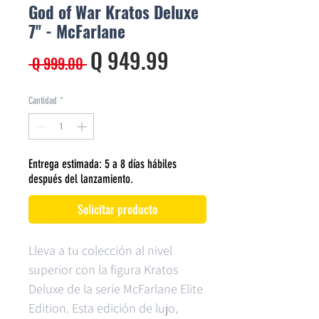
God of War Kratos Deluxe
7'' - McFarlane
Precio
Precio de oferta
Q 949.99
 Q 999.00 
Cantidad
*
Entrega estimada: 5 a 8 días hábiles
después del lanzamiento.
Solicitar producto
Lleva a tu colección al nivel
superior con la figura Kratos
Deluxe de la serie McFarlane Elite
Edition. Esta edición de lujo,