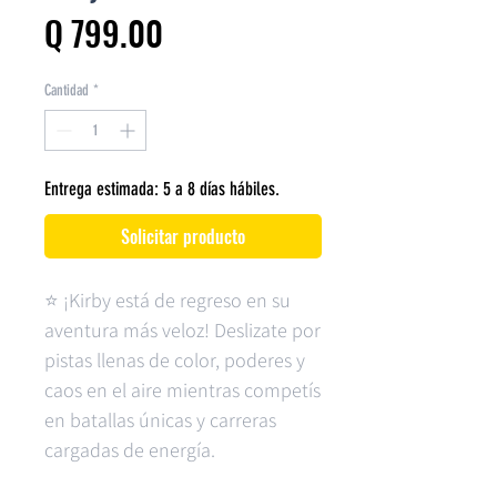
Precio
Q 799.00
Cantidad
*
Entrega estimada: 5 a 8 días hábiles.
Solicitar producto
⭐ ¡Kirby está de regreso en su
aventura más veloz! Deslizate por
pistas llenas de color, poderes y
caos en el aire mientras competís
en batallas únicas y carreras
cargadas de energía.