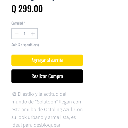
Precio
Q 299.00
Cantidad
*
Solo 3 disponible(s)
Agregar al carrito
Realizar Compra
🎨 El estilo y la actitud del
mundo de *Splatoon* llegan con
este amiibo de Octoling Azul. Con
su look urbano y arma lista, es
ideal para desbloquear