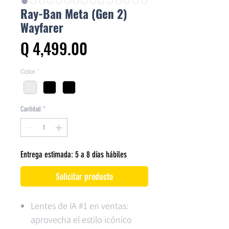
Ray-Ban Meta (Gen 2)
Wayfarer
Precio
Q 4,499.00
Color
*
Cantidad
*
Entrega estimada: 5 a 8 días hábiles
Solicitar producto
Lentes de IA #1 en ventas:
aprovecha el estilo icónico