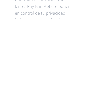
lentes Ray-Ban Meta te ponen
en control de tu privacidad.
Habilite los comandos de voz y
apáguelos en cualquier
momento, y administre otras
preferencias de privacidad con
la configuración.
Unidades Limitadas
Productos relacionados