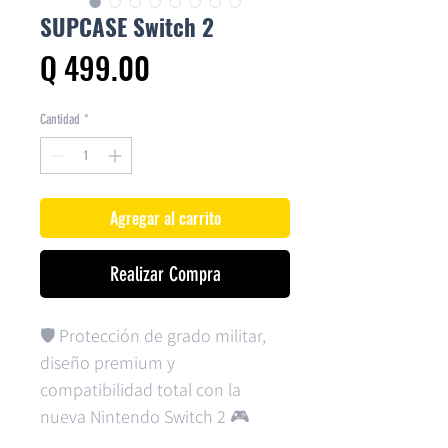
SUPCASE Switch 2
Precio
Q 499.00
Cantidad
*
Agregar al carrito
Realizar Compra
🛡️ Protección de grado militar,
diseño premium y
compatibilidad total con la
nueva Nintendo Switch 2 🎮