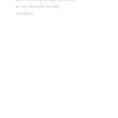
en un vibrante dorado
metálico.
📦 Especificaciones del artículo:
Producto: The Legend of
Zelda: Tears of the Kingdom -
The Complete Official Guide
(Collector's Edition)
Franquicia: Nintendo / The
Legend of Zelda
Editorial: Piggyback
Formato: Tapa Dura
(Hardcover)
Idioma: Inglés
Condición: Nuevos y sellados
Disponibilidad: Bajo pedido