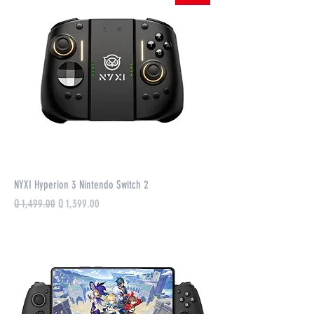
NYXI Hyperion 3 Nintendo Switch 2
Precio
Precio de oferta
Q 1,499.00
Q 1,399.00