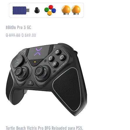
8BitDo Pro 3 GC
Precio
Precio de oferta
Q 899.00
Q 849.00
Turtle Beach Victrix Pro BFG Reloaded para PS5,