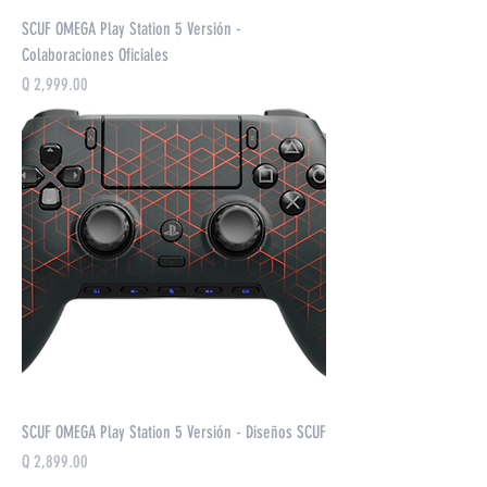
SCUF OMEGA Play Station 5 Versión -
Colaboraciones Oficiales
Precio
Q 2,999.00
SCUF OMEGA Play Station 5 Versión - Diseños SCUF
Precio
Q 2,899.00