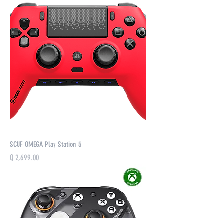
SCUF OMEGA Play Station 5
Precio
Q 2,699.00