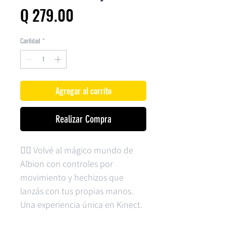
Precio
Q 279.00
Cantidad
*
Agregar al carrito
Realizar Compra
🧙‍♂️ Volvé al mágico mundo de
Albion con controles por
movimiento y hechizos que
lanzás con tus propias manos.
Una experiencia única en Kinect.