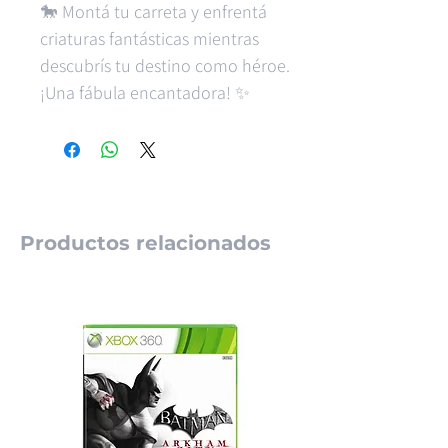
🐎 Montá tu carreta y enfrentá
criaturas fantásticas mientras
descubrís tu destino como héroe.
¡Una fábula encantadora! ✨
Productos relacionados