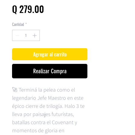
Precio
Q 279.00
Cantidad
*
Agregar al carrito
Realizar Compra
🚀 Terminá la pelea como el
legendario Jefe Maestro en este
épico cierre de trilogía. Halo 3 te
lleva por paisajes futuristas,
batallas contra el Covenant y
momentos de gloria en