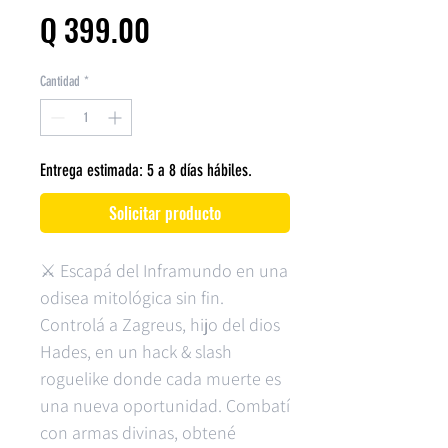
Precio
Q 399.00
Cantidad
*
Entrega estimada: 5 a 8 días hábiles.
Solicitar producto
⚔ Escapá del Inframundo en una
odisea mitológica sin fin.
Controlá a Zagreus, hijo del dios
Hades, en un hack & slash
roguelike donde cada muerte es
una nueva oportunidad. Combatí
con armas divinas, obtené