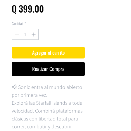
Precio
Q 399.00
Cantidad
*
Agregar al carrito
Realizar Compra
💨 Sonic entra al mundo abierto
por primera vez.
Explorá las Starfall Islands a toda
velocidad. Combiná plataformas
clásicas con libertad total para
correr, combatir y descubrir