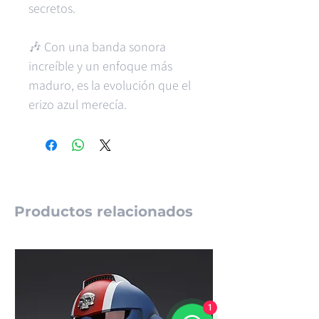
secretos.
🎶 Con una banda sonora
increíble y un enfoque más
maduro, es la evolución que el
erizo azul merecía.
Productos relacionados
1