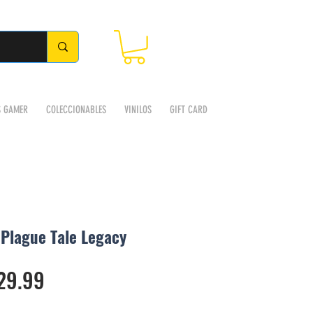
S GAMER
COLECCIONABLES
VINILOS
GIFT CARD
Plague Tale Legacy
io
Precio de oferta
29.99