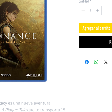
Cantidad
*
Agregar al carrito
R
gacy
es una nueva aventura
e
A Plague Tale
que te transporta 15