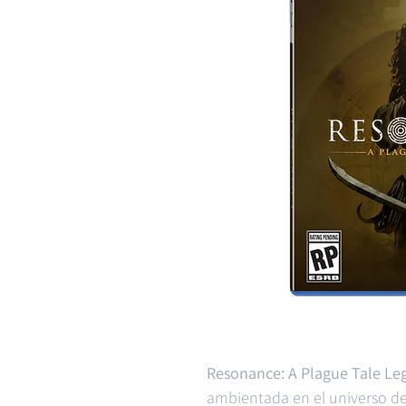
Resonance: A Plague Tale Le
ambientada en el universo d