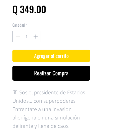
Precio
Q 349.00
Cantidad
*
Agregar al carrito
Realizar Compra
👔 Sos el presidente de Estados
Unidos... con superpoderes.
Enfrentate a una invasión
alienígena en una simulación
delirante y llena de caos.