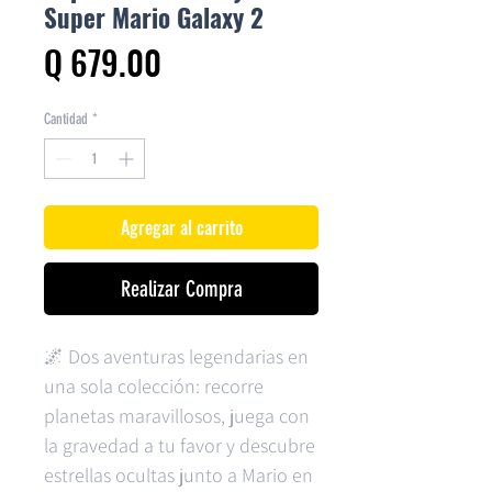
Super Mario Galaxy 2
Precio
Q 679.00
Cantidad
*
Agregar al carrito
Realizar Compra
🌌 Dos aventuras legendarias en
una sola colección: recorre
planetas maravillosos, juega con
la gravedad a tu favor y descubre
estrellas ocultas junto a Mario en