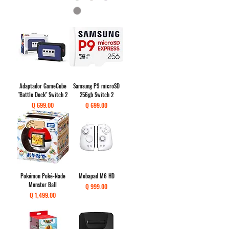
Adaptador GameCube
Samsung P9 microSD
"Battle Dock" Switch 2
256gb Switch 2
Precio
Precio
Q 699.00
Q 699.00
Pokémon Poké-Nade
Mobapad M6 HD
Monster Ball
Precio
Q 999.00
Precio
Q 1,499.00