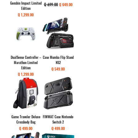
Genshin Impact Limited
Precio
Precio de oferta
Q 699.00
Q 649.00
Edition
Precio
Q 1,299.00
DualSense Controller –
Case Mumba Flip Stand
Marathon Limited
NS2
Edition
Precio
Q 549.00
Precio
Q 1,299.00
Game Traveler Deluxe
FIWWAT Case Nintendo
Crossbody Bag
Switch 2
Precio
Precio
Q 499.00
Q 499.00