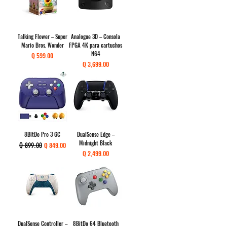
Talking Flower – Super
Analogue 3D – Consola
Mario Bros. Wonder
FPGA 4K para cartuchos
N64
Precio
Q 599.00
Precio
Q 3,699.00
8BitDo Pro 3 GC
DualSense Edge –
Midnight Black
Precio
Precio de oferta
Q 899.00
Q 849.00
Precio
Q 2,499.00
DualSense Controller –
8BitDo 64 Bluetooth