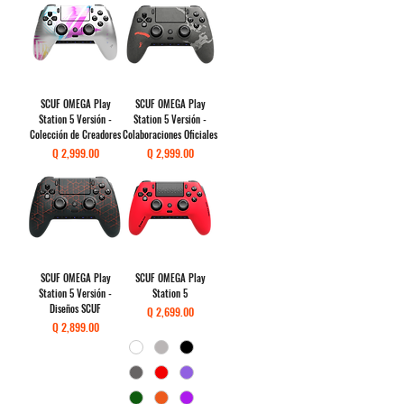
SCUF OMEGA Play
SCUF OMEGA Play
Station 5 Versión -
Station 5 Versión -
Colección de Creadores
Colaboraciones Oficiales
Precio
Precio
Q 2,999.00
Q 2,999.00
SCUF OMEGA Play
SCUF OMEGA Play
Station 5 Versión -
Station 5
Diseños SCUF
Precio
Q 2,699.00
Precio
Q 2,899.00