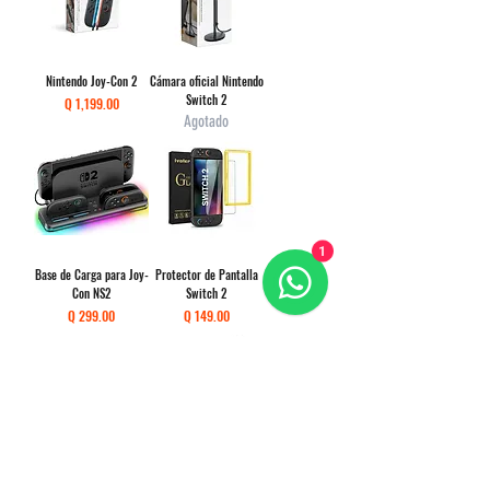
Nintendo Joy-Con 2
Cámara oficial Nintendo
Switch 2
Precio
Q 1,199.00
Agotado
1
Base de Carga para Joy-
Protector de Pantalla
Con NS2
Switch 2
Precio
Precio
Q 299.00
Q 149.00
Estuche Nintendo
Kit Nintendo Switch 2
Switch 2
Precio
Q 499.00