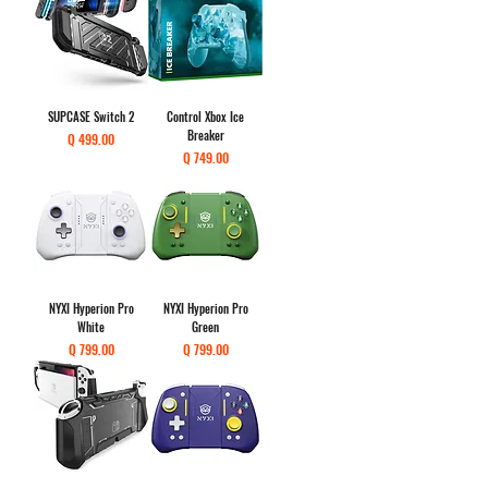
SUPCASE Switch 2
Control Xbox Ice
Breaker
Precio
Q 499.00
Precio
Q 749.00
NYXI Hyperion Pro
NYXI Hyperion Pro
White
Green
Precio
Precio
Q 799.00
Q 799.00