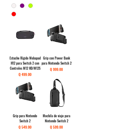
Estuche Rígido Mobapad
Grip con Power Bank
H12 para Switch 2 con
para Nintendo Switch 2
Controles M12 HD/M12S
Precio
Q 999.00
Precio
Q 499.00
Grip para Nintendo
Mochila de viaje para
Switch 2
Nintendo Switch 2
Precio
Precio
Q 549.00
Q 599.00