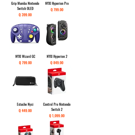
Grip Mumba Nintendo
NYXI Hyperion Pro
Switch OLED
Precio
Q 799.00
Precio
Q 399.00
NYXI Wizard GC
NYXI Hyperion 2
Precio
Precio
Q 799.00
Q 849.00
Estuche Nyxi
Control Pro Nintendo
Switch 2
Precio
Q 449.00
Precio
Q 1,099.00