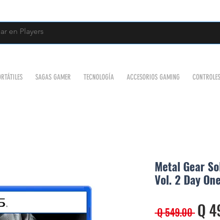
RTÁTILES
SAGAS GAMER
TECNOLOGÍA
ACCESORIOS GAMING
CONTROLE
Metal Gear So
Vol. 2 Day One
Prec
Q 4
 Q 549.00 