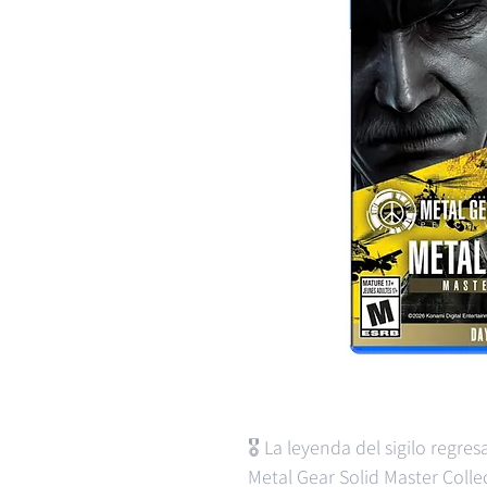
🎖️ La leyenda del sigilo regr
Metal Gear Solid Master Colle