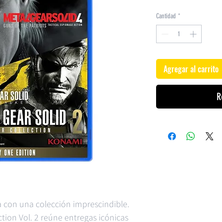
Cantidad
*
Agregar al carrito
R
esa con una colección imprescindible.
ction Vol. 2 reúne entregas icónicas