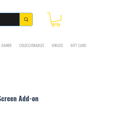
S GAMER
COLECCIONABLES
VINILOS
GIFT CARD
Screen Add-on
Precio