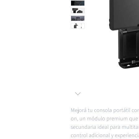
Mejorá tu consola portátil co
on, un módulo premium que
secundaria ideal para multita
control adicional y experien