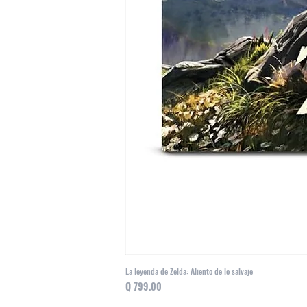
La leyenda de Zelda: Aliento de lo salvaje
Precio
Q 799.00