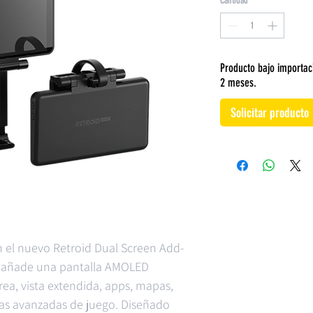
Cantidad
*
Producto bajo importac
2 meses.
Solicitar producto
n el nuevo Retroid Dual Screen Add-
 añade una pantalla AMOLED
rea, vista extendida, apps, mapas,
cias avanzadas de juego. Diseñado