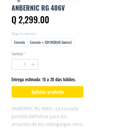
ANBERNIC RG 406V
Precio
Q 2,299.00
Elige tu versión
*
Consola
Consola + SD128GB(4K Games)
Cantidad
*
Entrega estimada: 15 a 20 días hábiles.
Solicitar producto
ANBERNIC RG 406V: ¡La consola
portátil definitiva para los
amantes de los videojuegos retro