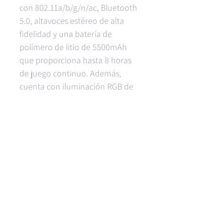
con 802.11a/b/g/n/ac, Bluetooth
5.0, altavoces estéreo de alta
fidelidad y una batería de
polímero de litio de 5500mAh
que proporciona hasta 8 horas
de juego continuo. Además,
cuenta con iluminación RGB de
16 millones de colores alrededor
del joystick 3D Hall, con modos
personalizables y ajuste de brillo.
Productos relacionados