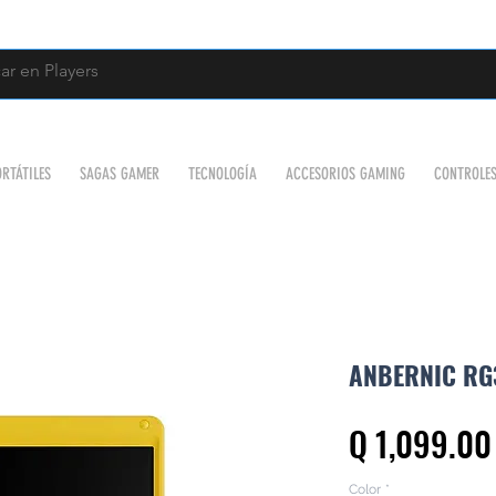
RTÁTILES
SAGAS GAMER
TECNOLOGÍA
ACCESORIOS GAMING
CONTROLE
ANBERNIC RG
Q 1,099.00
Color
*