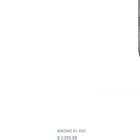
ANBERNIC RG 406V
Precio
Q 2,299.00