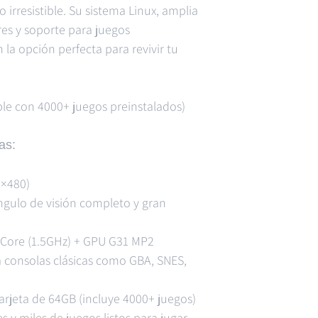
 irresistible. Su sistema Linux, amplia
es y soporte para juegos
 la opción perfecta para revivir tu
le con 4000+ juegos preinstalados)
as:
0×480)
ngulo de visión completo y gran
Core (1.5GHz) + GPU G31 MP2
 consolas clásicas como GBA, SNES,
rjeta de 64GB (incluye 4000+ juegos)
 y miles de juegos listos para jugar.