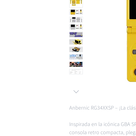
Anbernic RG34XXSP – ¡La clási
Inspirada en la icónica GBA S
consola retro compacta, plegab