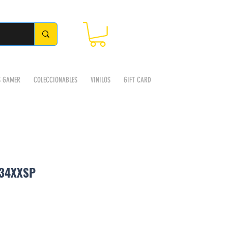
S GAMER
COLECCIONABLES
VINILOS
GIFT CARD
34XXSP
Precio