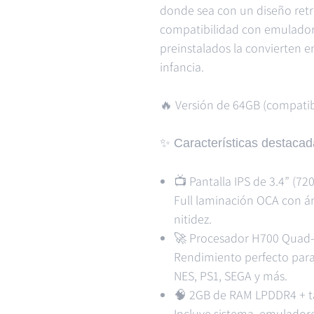
donde sea con un diseño retro
compatibilidad con emulador
preinstalados la convierten en
infancia.
🔥 Versión de 64GB (compatib
✨ Características destacad
📺 Pantalla IPS de 3.4” (72
Full laminación OCA con á
nitidez.
🚀 Procesador H700 Quad-
Rendimiento perfecto para
NES, PS1, SEGA y más.
🧠 2GB de RAM LPDDR4 + ta
Incluye sistema, emuladores