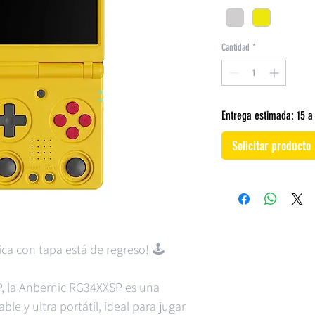
Cantidad
*
Entrega estimada: 15 a 
Solicitar producto
ca con tapa está de regreso! 🕹️
P, la Anbernic RG34XXSP es una
le y ultra portátil, ideal para jugar