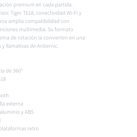
sación premium en cada partida.
soc Tiger T618, conectividad Wi-Fi y
 una amplia compatibilidad con
unciones multimedia. Su formato
ema de rotación la convierten en una
s y llamativas de Anbernic.
ria de 360°
618
ooth
lla externa
aluminio y ABS
l
plataformas retro