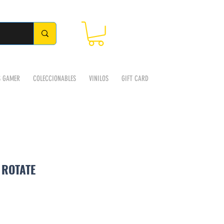
S GAMER
COLECCIONABLES
VINILOS
GIFT CARD
 ROTATE
Precio