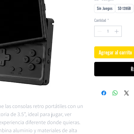
Sin Juegos
SD 128GB
Cantidad
*
Agregar al carrito
R
e las consolas retro portátiles con un
ria de 3.5”, ideal para jugar, ver
experiencia diferente donde quieras.
bina aluminio y materiales de alta