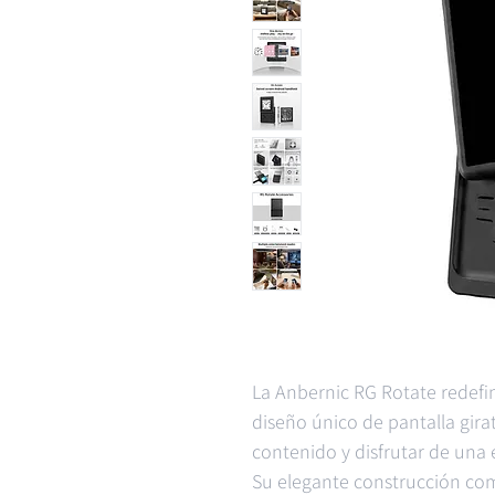
La Anbernic RG Rotate redefin
diseño único de pantalla girato
contenido y disfrutar de una 
Su elegante construcción com