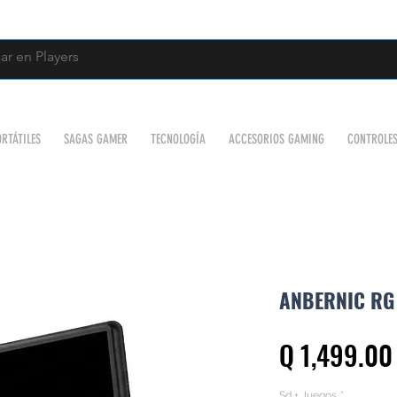
RTÁTILES
SAGAS GAMER
TECNOLOGÍA
ACCESORIOS GAMING
CONTROLE
ANBERNIC RG
Q 1,499.00
Sd + Juegos
*